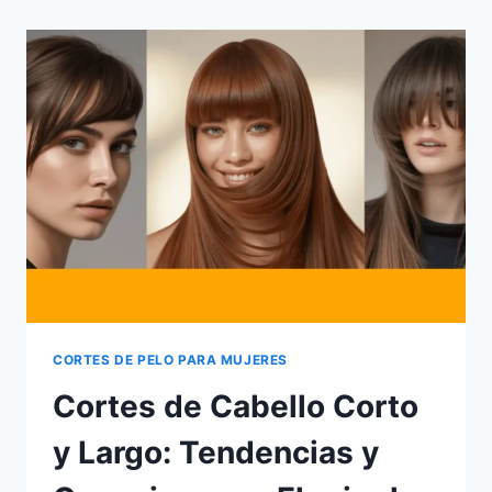
HAIR
2026:
EL
COLOR
DE
CABELLO
ROJO
CEREZA
QUE
DOMINARÁ
LAS
TENDENCIAS
CORTES DE PELO PARA MUJERES
Cortes de Cabello Corto
y Largo: Tendencias y