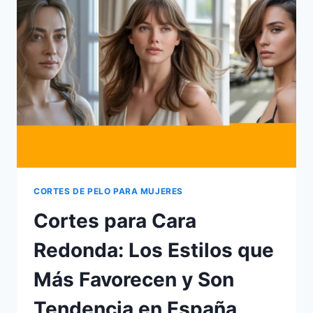
QUE
MÁS
FAVORECEN
Y
SON
TENDENCIA
EN
ESPAÑA
2026
CORTES DE PELO PARA MUJERES
Cortes para Cara
Redonda: Los Estilos que
Más Favorecen y Son
Tendencia en España