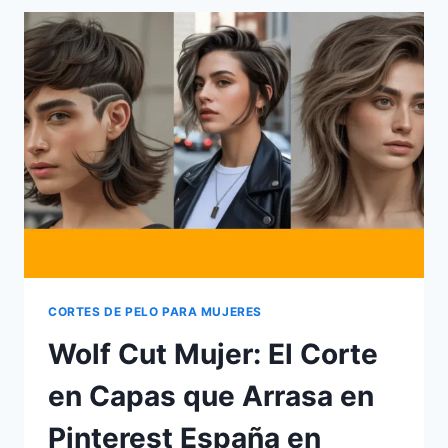
LOS
ESTILOS
QUE
MÁS
FAVORECEN
Y
SON
TENDENCIA
EN
ESPAÑA
2026
CORTES DE PELO PARA MUJERES
Wolf Cut Mujer: El Corte
en Capas que Arrasa en
Pinterest España en