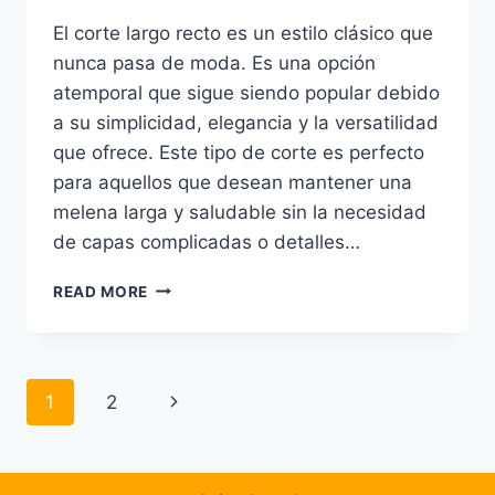
El corte largo recto es un estilo clásico que
nunca pasa de moda. Es una opción
atemporal que sigue siendo popular debido
a su simplicidad, elegancia y la versatilidad
que ofrece. Este tipo de corte es perfecto
para aquellos que desean mantener una
melena larga y saludable sin la necesidad
de capas complicadas o detalles…
CORTE
READ MORE
LARGO
RECTO:
UN
CLÁSICO
Page
Next
1
2
ATEMPORAL
PARA
navigation
Page
UN
ESTILO
SENCILLO